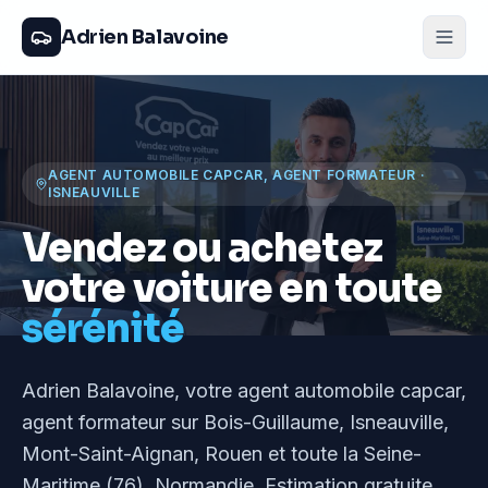
Adrien Balavoine
AGENT AUTOMOBILE CAPCAR, AGENT FORMATEUR
·
ISNEAUVILLE
Vendez ou achetez
votre voiture en toute
sérénité
Adrien Balavoine
, votre agent automobile capcar,
agent formateur
sur Bois-Guillaume, Isneauville,
Mont-Saint-Aignan, Rouen et toute la Seine-
Maritime (76), Normandie
. Estimation gratuite,