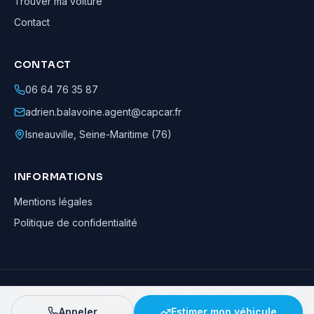
Trouver ma voiture
Contact
CONTACT
06 64 76 35 87
adrien.balavoine.agent@capcar.fr
Isneauville
,
Seine-Maritime (76)
INFORMATIONS
Mentions légales
Politique de confidentialité
Adrien Balavoine
—
Agent automobile CapCar, Agent formateur
· ©
2026
· Tous droits réservés
Appeler
Estimer mon véhicule