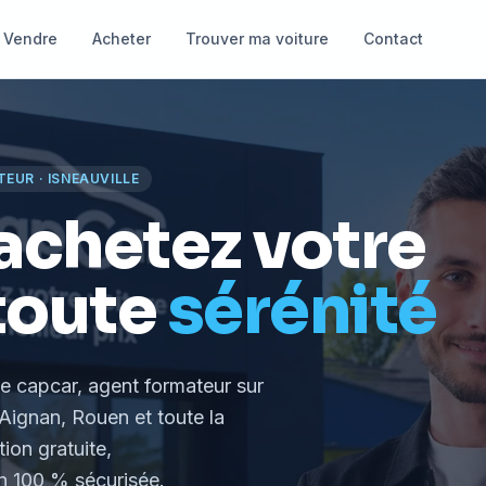
Vendre
Acheter
Trouver ma voiture
Contact
TEUR
·
ISNEAUVILLE
achetez votre
toute
sérénité
le capcar, agent formateur
sur
Aignan, Rouen et toute la
tion gratuite,
 100 % sécurisée.