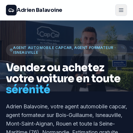
Adrien Balavoine
AGENT AUTOMOBILE CAPCAR, AGENT FORMATEUR
·
ISNEAUVILLE
Vendez ou achetez
votre voiture en toute
sérénité
Adrien Balavoine
, votre agent automobile capcar,
agent formateur
sur Bois-Guillaume, Isneauville,
Mont-Saint-Aignan, Rouen et toute la Seine-
Maritime (76), Normandie
. Estimation gratuite,