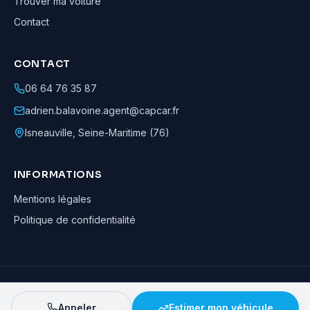
Trouver ma voiture
Contact
CONTACT
06 64 76 35 87
adrien.balavoine.agent@capcar.fr
Isneauville
,
Seine-Maritime (76)
INFORMATIONS
Mentions légales
Politique de confidentialité
Adrien Balavoine
—
Agent automobile CapCar, Agent formateur
· ©
2026
· Tous droits réservés
Appeler
Estimer mon véhicule