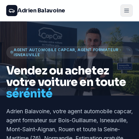
Adrien Balavoine
AGENT AUTOMOBILE CAPCAR, AGENT FORMATEUR
·
ISNEAUVILLE
Vendez ou achetez
votre voiture en toute
sérénité
Adrien Balavoine
, votre agent automobile capcar,
agent formateur
sur Bois-Guillaume, Isneauville,
Mont-Saint-Aignan, Rouen et toute la Seine-
Maritime (76), Normandie
. Estimation gratuite,