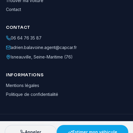
Trouver ma voiture
Contact
CONTACT
06 64 76 35 87
adrien.balavoine.agent@capcar.fr
Isneauville
,
Seine-Maritime (76)
INFORMATIONS
Mentions légales
Politique de confidentialité
Adrien Balavoine
—
Agent automobile CapCar, Agent formateur
· ©
2026
· Tous droits réservés
Appeler
Estimer mon véhicule