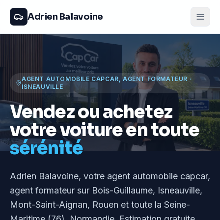
Adrien Balavoine
AGENT AUTOMOBILE CAPCAR, AGENT FORMATEUR
·
ISNEAUVILLE
Vendez ou achetez
votre voiture en toute
sérénité
Adrien Balavoine
, votre agent automobile capcar,
agent formateur
sur Bois-Guillaume, Isneauville,
Mont-Saint-Aignan, Rouen et toute la Seine-
Maritime (76), Normandie
. Estimation gratuite,