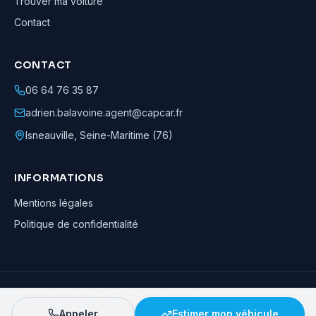
Trouver ma voiture
Contact
CONTACT
06 64 76 35 87
adrien.balavoine.agent@capcar.fr
Isneauville
,
Seine-Maritime (76)
INFORMATIONS
Mentions légales
Politique de confidentialité
Adrien Balavoine
—
Agent automobile CapCar, Agent formateur
· ©
2026
· Tous droits réservés
Appeler
Estimer mon véhicule