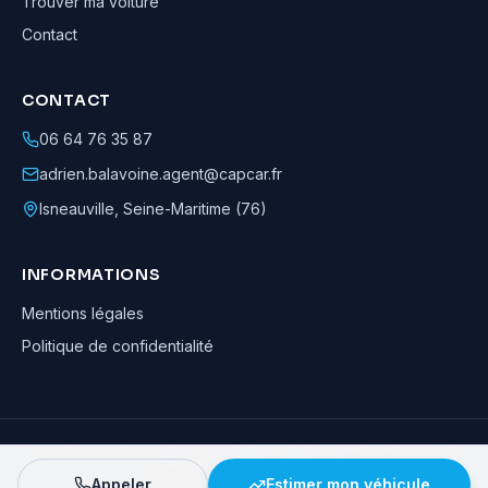
Trouver ma voiture
Contact
CONTACT
06 64 76 35 87
adrien.balavoine.agent@capcar.fr
Isneauville
,
Seine-Maritime (76)
INFORMATIONS
Mentions légales
Politique de confidentialité
Adrien Balavoine
—
Agent automobile CapCar, Agent formateur
· ©
2026
· Tous droits réservés
Appeler
Estimer mon véhicule