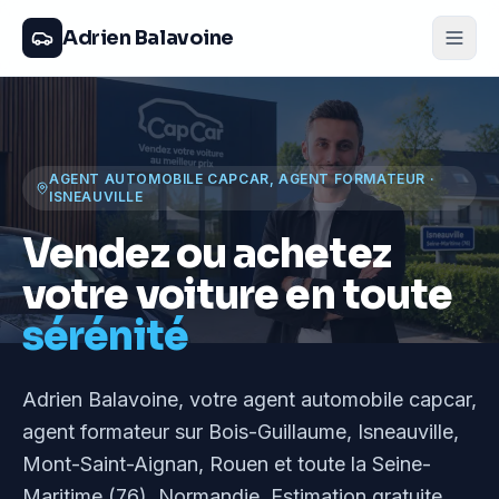
Adrien Balavoine
AGENT AUTOMOBILE CAPCAR, AGENT FORMATEUR
·
ISNEAUVILLE
Vendez ou achetez
votre voiture en toute
sérénité
Adrien Balavoine
, votre agent automobile capcar,
agent formateur
sur Bois-Guillaume, Isneauville,
Mont-Saint-Aignan, Rouen et toute la Seine-
Maritime (76), Normandie
. Estimation gratuite,