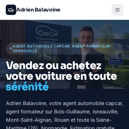
Adrien Balavoine
AGENT AUTOMOBILE CAPCAR, AGENT FORMATEUR
·
ISNEAUVILLE
Vendez ou achetez
votre voiture en toute
sérénité
Adrien Balavoine
, votre agent automobile capcar,
agent formateur
sur Bois-Guillaume, Isneauville,
Mont-Saint-Aignan, Rouen et toute la Seine-
Maritime (76), Normandie
. Estimation gratuite,