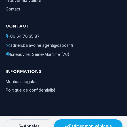
Trouver ma voiture
Contact
CONTACT
06 64 76 35 87
adrien.balavoine.agent@capcar.fr
Isneauville
,
Seine-Maritime (76)
INFORMATIONS
Mentions légales
Politique de confidentialité
Adrien Balavoine
—
Agent automobile CapCar, Agent formateur
· ©
2026
· Tous droits réservés
Appeler
Estimer mon véhicule