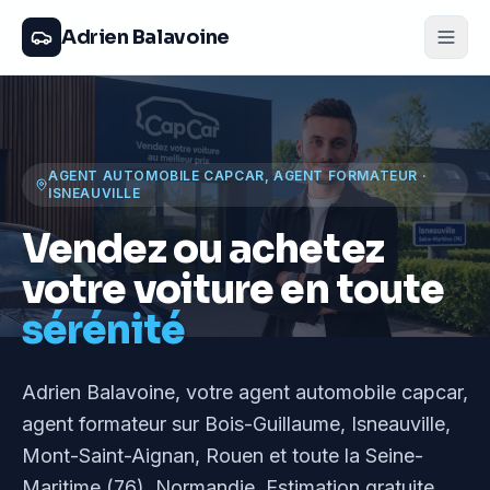
Adrien Balavoine
AGENT AUTOMOBILE CAPCAR, AGENT FORMATEUR
·
ISNEAUVILLE
Vendez ou achetez
votre voiture en toute
sérénité
Adrien Balavoine
, votre agent automobile capcar,
agent formateur
sur Bois-Guillaume, Isneauville,
Mont-Saint-Aignan, Rouen et toute la Seine-
Maritime (76), Normandie
. Estimation gratuite,