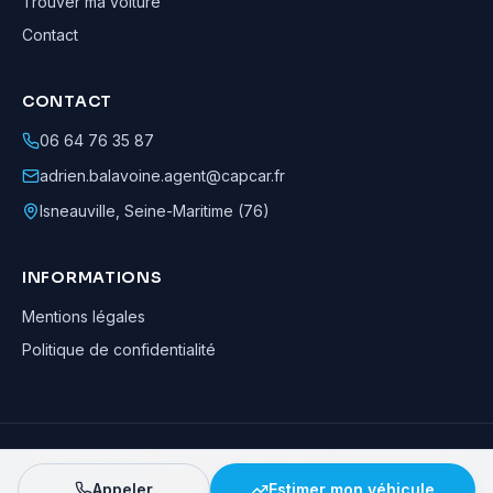
Trouver ma voiture
Contact
CONTACT
06 64 76 35 87
adrien.balavoine.agent@capcar.fr
Isneauville
,
Seine-Maritime (76)
INFORMATIONS
Mentions légales
Politique de confidentialité
Adrien Balavoine
—
Agent automobile CapCar, Agent formateur
· ©
2026
· Tous droits réservés
Appeler
Estimer mon véhicule