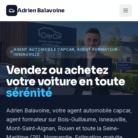
Adrien Balavoine
AGENT AUTOMOBILE CAPCAR, AGENT FORMATEUR
·
ISNEAUVILLE
Vendez ou achetez
votre voiture en toute
sérénité
Adrien Balavoine
, votre agent automobile capcar,
agent formateur
sur Bois-Guillaume, Isneauville,
Mont-Saint-Aignan, Rouen et toute la Seine-
Maritime (76), Normandie
. Estimation gratuite,