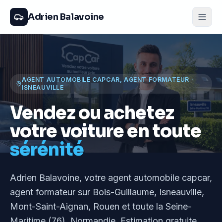
Adrien Balavoine
AGENT AUTOMOBILE CAPCAR, AGENT FORMATEUR
·
ISNEAUVILLE
Vendez ou achetez
votre voiture en toute
sérénité
Adrien Balavoine
, votre agent automobile capcar,
agent formateur
sur Bois-Guillaume, Isneauville,
Mont-Saint-Aignan, Rouen et toute la Seine-
Maritime (76), Normandie
. Estimation gratuite,