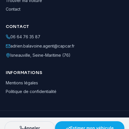
Trouver ma voiture
Contact
CONTACT
06 64 76 35 87
adrien.balavoine.agent@capcar.fr
Isneauville
,
Seine-Maritime (76)
INFORMATIONS
Mentions légales
Politique de confidentialité
Adrien Balavoine
—
Agent automobile CapCar, Agent formateur
· ©
2026
· Tous droits réservés
Appeler
Estimer mon véhicule