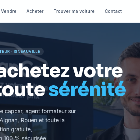
Vendre
Acheter
Trouver ma voiture
Contact
TEUR
·
ISNEAUVILLE
achetez votre
toute
sérénité
le capcar, agent formateur
sur
Aignan, Rouen et toute la
tion gratuite,
 100 % sécurisée.