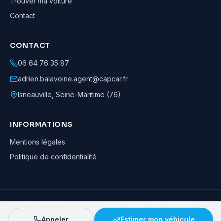
Trouver ma voiture
Contact
CONTACT
06 64 76 35 87
adrien.balavoine.agent@capcar.fr
Isneauville
,
Seine-Maritime (76)
INFORMATIONS
Mentions légales
Politique de confidentialité
Adrien Balavoine
—
Agent automobile CapCar, Agent formateur
· ©
2026
· Tous droits réservés
Appeler
Estimer mon véhicule