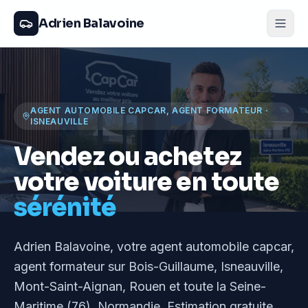
Adrien Balavoine
AGENT AUTOMOBILE CAPCAR, AGENT FORMATEUR
·
ISNEAUVILLE
Vendez ou achetez
votre voiture en toute
sérénité
Adrien Balavoine
, votre agent automobile capcar,
agent formateur
sur Bois-Guillaume, Isneauville,
Mont-Saint-Aignan, Rouen et toute la Seine-
Maritime (76), Normandie
. Estimation gratuite,