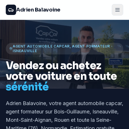
Adrien Balavoine
AGENT AUTOMOBILE CAPCAR, AGENT FORMATEUR
·
ISNEAUVILLE
Vendez ou achetez
votre voiture en toute
sérénité
Adrien Balavoine
, votre agent automobile capcar,
agent formateur
sur Bois-Guillaume, Isneauville,
Mont-Saint-Aignan, Rouen et toute la Seine-
Maritime (76), Normandie
. Estimation gratuite,