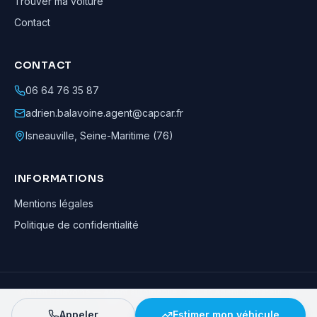
Trouver ma voiture
Contact
CONTACT
06 64 76 35 87
adrien.balavoine.agent@capcar.fr
Isneauville
,
Seine-Maritime (76)
INFORMATIONS
Mentions légales
Politique de confidentialité
Adrien Balavoine
—
Agent automobile CapCar, Agent formateur
· ©
2026
· Tous droits réservés
Appeler
Estimer mon véhicule