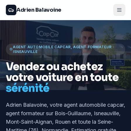
Adrien Balavoine
AGENT AUTOMOBILE CAPCAR, AGENT FORMATEUR
·
ISNEAUVILLE
Vendez ou achetez
votre voiture en toute
sérénité
Adrien Balavoine
, votre agent automobile capcar,
agent formateur
sur Bois-Guillaume, Isneauville,
Mont-Saint-Aignan, Rouen et toute la Seine-
Maritime (76), Normandie
. Estimation gratuite,