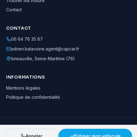
Trouver ma voiture
Contact
CONTACT
06 64 76 35 87
adrien.balavoine.agent@capcar.fr
Isneauville
,
Seine-Maritime (76)
INFORMATIONS
Mentions légales
Politique de confidentialité
Adrien Balavoine
—
Agent automobile CapCar, Agent formateur
· ©
2026
· Tous droits réservés
Appeler
Estimer mon véhicule