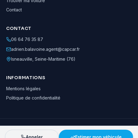
Trouver ma voiture
Contact
CONTACT
06 64 76 35 87
adrien.balavoine.agent@capcar.fr
Isneauville
,
Seine-Maritime (76)
INFORMATIONS
Mentions légales
Politique de confidentialité
Adrien Balavoine
—
Agent automobile CapCar, Agent formateur
· ©
2026
· Tous droits réservés
Appeler
Estimer mon véhicule