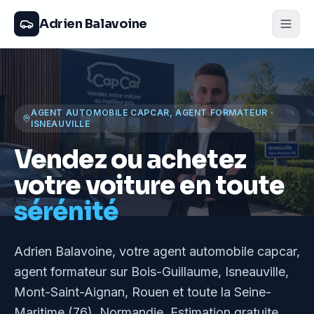
Adrien Balavoine
AGENT AUTOMOBILE CAPCAR, AGENT FORMATEUR
·
ISNEAUVILLE
Vendez ou achetez
votre voiture en toute
sérénité
Adrien Balavoine
, votre agent automobile capcar,
agent formateur
sur Bois-Guillaume, Isneauville,
Mont-Saint-Aignan, Rouen et toute la Seine-
Maritime (76), Normandie
. Estimation gratuite,