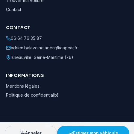
Trouver ma voiture
Contact
CONTACT
06 64 76 35 87
adrien.balavoine.agent@capcar.fr
Isneauville
,
Seine-Maritime (76)
INFORMATIONS
Mentions légales
Politique de confidentialité
Adrien Balavoine
—
Agent automobile CapCar, Agent formateur
· ©
2026
· Tous droits réservés
Appeler
Estimer mon véhicule