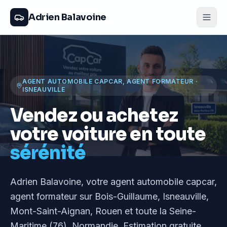
Adrien Balavoine
AGENT AUTOMOBILE CAPCAR, AGENT FORMATEUR
·
ISNEAUVILLE
Vendez ou achetez
votre voiture en toute
sérénité
Adrien Balavoine
, votre agent automobile capcar,
agent formateur
sur Bois-Guillaume, Isneauville,
Mont-Saint-Aignan, Rouen et toute la Seine-
Maritime (76), Normandie
. Estimation gratuite,