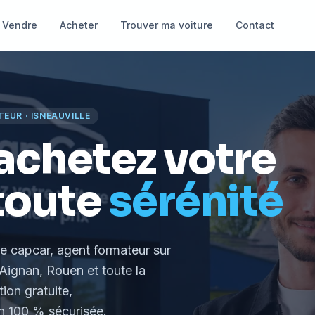
Vendre
Acheter
Trouver ma voiture
Contact
TEUR
·
ISNEAUVILLE
achetez votre
toute
sérénité
le capcar, agent formateur
sur
Aignan, Rouen et toute la
tion gratuite,
 100 % sécurisée.