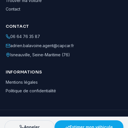
Trouver ma voiture
Contact
CONTACT
06 64 76 35 87
adrien.balavoine.agent@capcar.fr
Isneauville
,
Seine-Maritime (76)
INFORMATIONS
Mentions légales
Politique de confidentialité
Adrien Balavoine
—
Agent automobile CapCar, Agent formateur
· ©
2026
· Tous droits réservés
Appeler
Estimer mon véhicule