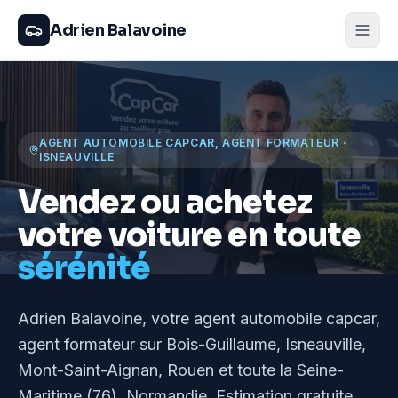
Adrien Balavoine
AGENT AUTOMOBILE CAPCAR, AGENT FORMATEUR
·
ISNEAUVILLE
Vendez ou achetez
votre voiture en toute
sérénité
Adrien Balavoine
, votre agent automobile capcar,
agent formateur
sur Bois-Guillaume, Isneauville,
Mont-Saint-Aignan, Rouen et toute la Seine-
Maritime (76), Normandie
. Estimation gratuite,