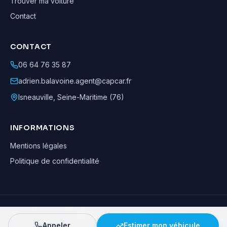
Trouver ma voiture
Contact
CONTACT
06 64 76 35 87
adrien.balavoine.agent@capcar.fr
Isneauville
,
Seine-Maritime (76)
INFORMATIONS
Mentions légales
Politique de confidentialité
Adrien Balavoine
—
Agent automobile CapCar, Agent formateur
· ©
2026
· Tous droits réservés
Appeler
Estimer mon véhicule