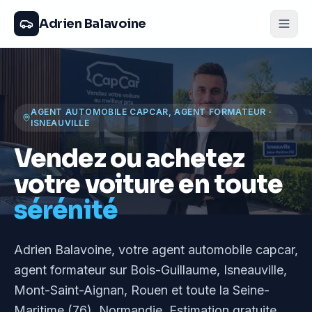
Adrien Balavoine
AGENT AUTOMOBILE CAPCAR, AGENT FORMATEUR
·
ISNEAUVILLE
Vendez ou achetez
votre voiture en toute
sérénité
Adrien Balavoine
, votre agent automobile capcar,
agent formateur
sur Bois-Guillaume, Isneauville,
Mont-Saint-Aignan, Rouen et toute la Seine-
Maritime (76), Normandie
. Estimation gratuite,