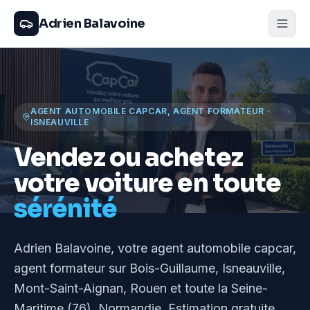
Adrien Balavoine
AGENT AUTOMOBILE CAPCAR, AGENT FORMATEUR
·
ISNEAUVILLE
Vendez ou achetez
votre voiture en toute
sérénité
Adrien Balavoine
, votre agent automobile capcar,
agent formateur
sur Bois-Guillaume, Isneauville,
Mont-Saint-Aignan, Rouen et toute la Seine-
Maritime (76), Normandie
. Estimation gratuite,