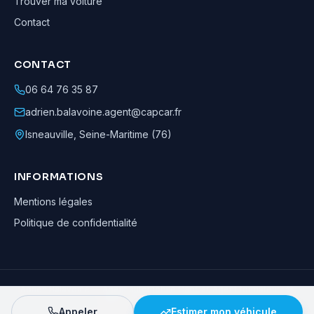
Trouver ma voiture
Contact
CONTACT
06 64 76 35 87
adrien.balavoine.agent@capcar.fr
Isneauville
,
Seine-Maritime (76)
INFORMATIONS
Mentions légales
Politique de confidentialité
Adrien Balavoine
—
Agent automobile CapCar, Agent formateur
· ©
2026
· Tous droits réservés
Appeler
Estimer mon véhicule