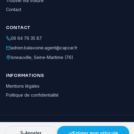
Trouver ma voiture
Contact
CONTACT
06 64 76 35 87
adrien.balavoine.agent@capcar.fr
Isneauville
,
Seine-Maritime (76)
INFORMATIONS
Mentions légales
Politique de confidentialité
Adrien Balavoine
—
Agent automobile CapCar, Agent formateur
· ©
2026
· Tous droits réservés
Appeler
Estimer mon véhicule