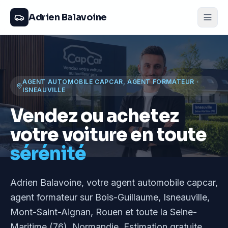
Adrien Balavoine
AGENT AUTOMOBILE CAPCAR, AGENT FORMATEUR
·
ISNEAUVILLE
Vendez ou achetez
votre voiture en toute
sérénité
Adrien Balavoine
, votre agent automobile capcar,
agent formateur
sur Bois-Guillaume, Isneauville,
Mont-Saint-Aignan, Rouen et toute la Seine-
Maritime (76), Normandie
. Estimation gratuite,