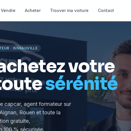
Vendre
Acheter
Trouver ma voiture
Contact
TEUR
·
ISNEAUVILLE
achetez votre
toute
sérénité
le capcar, agent formateur
sur
Aignan, Rouen et toute la
tion gratuite,
 100 % sécurisée.