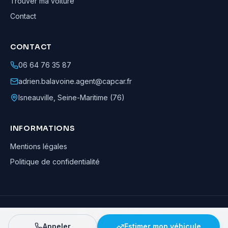
Trouver ma voiture
Contact
CONTACT
06 64 76 35 87
adrien.balavoine.agent@capcar.fr
Isneauville
,
Seine-Maritime (76)
INFORMATIONS
Mentions légales
Politique de confidentialité
Adrien Balavoine
—
Agent automobile CapCar, Agent formateur
· ©
2026
· Tous droits réservés
Appeler
Estimer mon véhicule