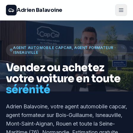
Adrien Balavoine
AGENT AUTOMOBILE CAPCAR, AGENT FORMATEUR
·
ISNEAUVILLE
Vendez ou achetez
votre voiture en toute
sérénité
Adrien Balavoine
, votre agent automobile capcar,
agent formateur
sur Bois-Guillaume, Isneauville,
Mont-Saint-Aignan, Rouen et toute la Seine-
Maritime (76), Normandie
. Estimation gratuite,