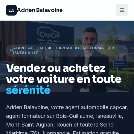
Adrien Balavoine
AGENT AUTOMOBILE CAPCAR, AGENT FORMATEUR
·
ISNEAUVILLE
Vendez ou achetez
votre voiture en toute
sérénité
Adrien Balavoine
, votre agent automobile capcar,
agent formateur
sur Bois-Guillaume, Isneauville,
Mont-Saint-Aignan, Rouen et toute la Seine-
Maritime (76), Normandie
. Estimation gratuite,