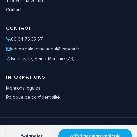
Trouver ma voiture
Contact
CONTACT
06 64 76 35 87
adrien.balavoine.agent@capcar.fr
Isneauville
,
Seine-Maritime (76)
INFORMATIONS
Mentions légales
Politique de confidentialité
Adrien Balavoine
—
Agent automobile CapCar, Agent formateur
· ©
2026
· Tous droits réservés
Appeler
Estimer mon véhicule