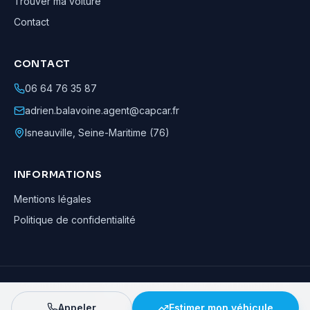
Trouver ma voiture
Contact
CONTACT
06 64 76 35 87
adrien.balavoine.agent@capcar.fr
Isneauville
,
Seine-Maritime (76)
INFORMATIONS
Mentions légales
Politique de confidentialité
Adrien Balavoine
—
Agent automobile CapCar, Agent formateur
· ©
2026
· Tous droits réservés
Appeler
Estimer mon véhicule