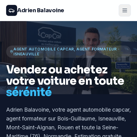
Adrien Balavoine
AGENT AUTOMOBILE CAPCAR, AGENT FORMATEUR
·
ISNEAUVILLE
Vendez ou achetez
votre voiture en toute
sérénité
Adrien Balavoine
, votre agent automobile capcar,
agent formateur
sur Bois-Guillaume, Isneauville,
Mont-Saint-Aignan, Rouen et toute la Seine-
Maritime (76), Normandie
. Estimation gratuite,