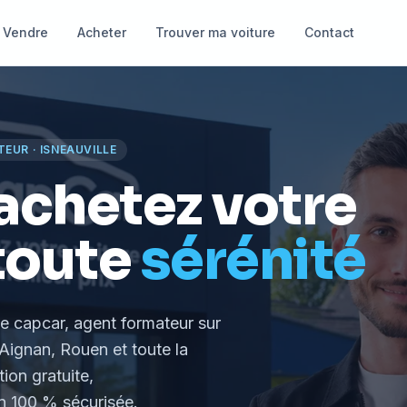
Vendre
Acheter
Trouver ma voiture
Contact
TEUR
·
ISNEAUVILLE
achetez votre
toute
sérénité
le capcar, agent formateur
sur
Aignan, Rouen et toute la
tion gratuite,
 100 % sécurisée.