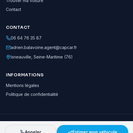
Trouver ma voiture
Contact
CONTACT
06 64 76 35 87
adrien.balavoine.agent@capcar.fr
Isneauville
,
Seine-Maritime (76)
INFORMATIONS
Mentions légales
Politique de confidentialité
Adrien Balavoine
—
Agent automobile CapCar, Agent formateur
· ©
2026
· Tous droits réservés
Appeler
Estimer mon véhicule