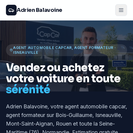
Adrien Balavoine
AGENT AUTOMOBILE CAPCAR, AGENT FORMATEUR
·
ISNEAUVILLE
Vendez ou achetez
votre voiture en toute
sérénité
Adrien Balavoine
, votre agent automobile capcar,
agent formateur
sur Bois-Guillaume, Isneauville,
Mont-Saint-Aignan, Rouen et toute la Seine-
Maritime (76), Normandie
. Estimation gratuite,