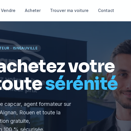
Vendre
Acheter
Trouver ma voiture
Contact
TEUR
·
ISNEAUVILLE
achetez votre
toute
sérénité
le capcar, agent formateur
sur
Aignan, Rouen et toute la
tion gratuite,
 100 % sécurisée.