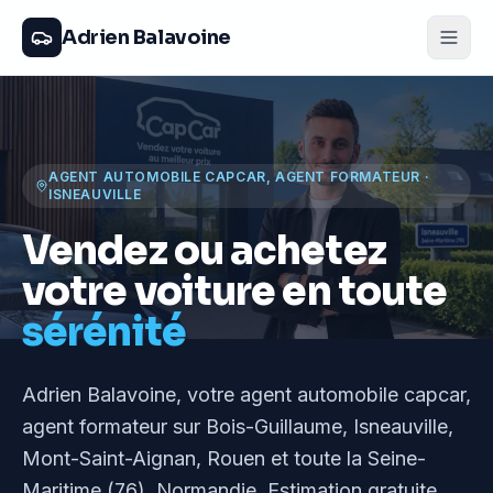
Adrien Balavoine
AGENT AUTOMOBILE CAPCAR, AGENT FORMATEUR
·
ISNEAUVILLE
Vendez ou achetez
votre voiture en toute
sérénité
Adrien Balavoine
, votre agent automobile capcar,
agent formateur
sur Bois-Guillaume, Isneauville,
Mont-Saint-Aignan, Rouen et toute la Seine-
Maritime (76), Normandie
. Estimation gratuite,