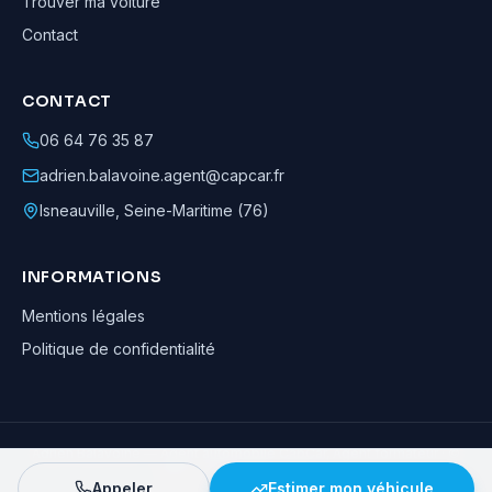
Trouver ma voiture
Contact
CONTACT
06 64 76 35 87
adrien.balavoine.agent@capcar.fr
Isneauville
,
Seine-Maritime (76)
INFORMATIONS
Mentions légales
Politique de confidentialité
Adrien Balavoine
—
Agent automobile CapCar, Agent formateur
· ©
2026
· Tous droits réservés
Appeler
Estimer mon véhicule