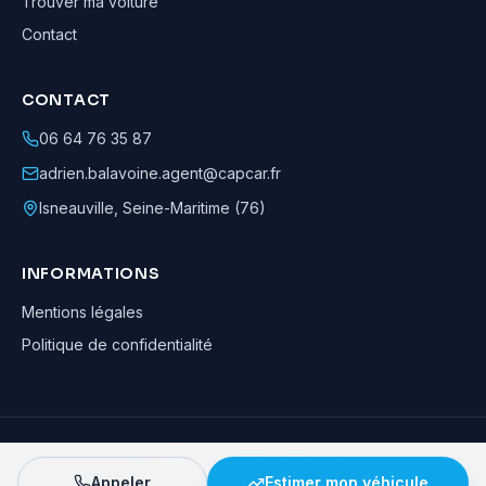
Trouver ma voiture
Contact
CONTACT
06 64 76 35 87
adrien.balavoine.agent@capcar.fr
Isneauville
,
Seine-Maritime (76)
INFORMATIONS
Mentions légales
Politique de confidentialité
Adrien Balavoine
—
Agent automobile CapCar, Agent formateur
· ©
2026
· Tous droits réservés
Appeler
Estimer mon véhicule