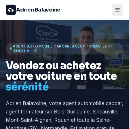
Adrien Balavoine
AGENT AUTOMOBILE CAPCAR, AGENT FORMATEUR
·
ISNEAUVILLE
Vendez ou achetez
votre voiture en toute
sérénité
Adrien Balavoine
, votre agent automobile capcar,
agent formateur
sur Bois-Guillaume, Isneauville,
Mont-Saint-Aignan, Rouen et toute la Seine-
Maritime (76), Normandie
. Estimation gratuite,