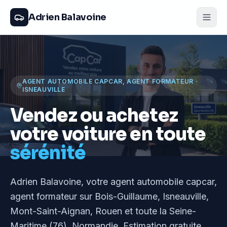
Adrien Balavoine
AGENT AUTOMOBILE CAPCAR, AGENT FORMATEUR
·
ISNEAUVILLE
Vendez ou achetez
votre voiture en toute
sérénité
Adrien Balavoine
, votre agent automobile capcar,
agent formateur
sur Bois-Guillaume, Isneauville,
Mont-Saint-Aignan, Rouen et toute la Seine-
Maritime (76), Normandie
. Estimation gratuite,