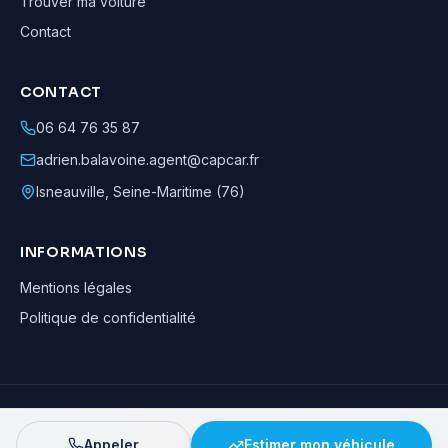
Trouver ma voiture
Contact
CONTACT
06 64 76 35 87
adrien.balavoine.agent@capcar.fr
Isneauville
,
Seine-Maritime (76)
INFORMATIONS
Mentions légales
Politique de confidentialité
Adrien Balavoine
—
Agent automobile CapCar, Agent formateur
· ©
2026
· Tous droits réservés
Appeler
Estimer mon véhicule