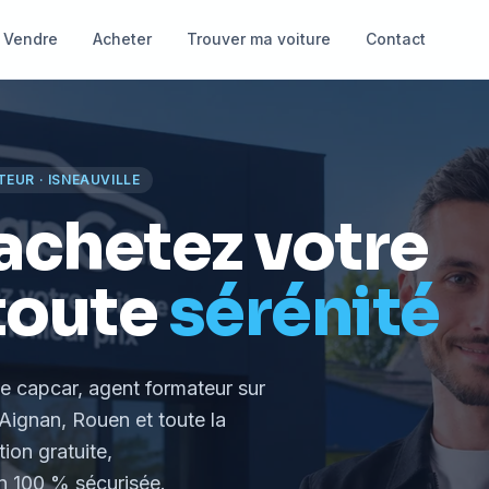
Vendre
Acheter
Trouver ma voiture
Contact
TEUR
·
ISNEAUVILLE
achetez votre
toute
sérénité
le capcar, agent formateur
sur
Aignan, Rouen et toute la
tion gratuite,
 100 % sécurisée.