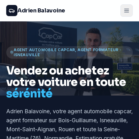
Adrien Balavoine
AGENT AUTOMOBILE CAPCAR, AGENT FORMATEUR
·
ISNEAUVILLE
Vendez ou achetez
votre voiture en toute
sérénité
Adrien Balavoine
, votre agent automobile capcar,
agent formateur
sur Bois-Guillaume, Isneauville,
Mont-Saint-Aignan, Rouen et toute la Seine-
Maritime (76), Normandie
. Estimation gratuite,