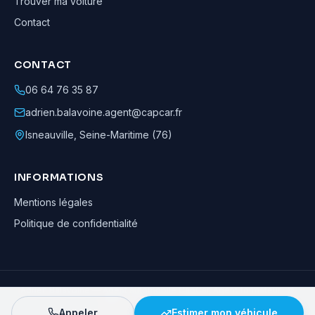
Trouver ma voiture
Contact
CONTACT
06 64 76 35 87
adrien.balavoine.agent@capcar.fr
Isneauville
,
Seine-Maritime (76)
INFORMATIONS
Mentions légales
Politique de confidentialité
Adrien Balavoine
—
Agent automobile CapCar, Agent formateur
· ©
2026
· Tous droits réservés
Appeler
Estimer mon véhicule