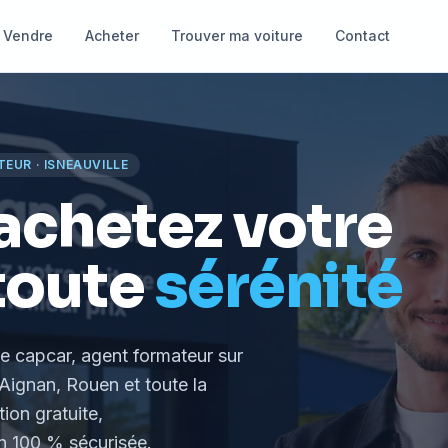
Vendre
Acheter
Trouver ma voiture
Contact
TEUR
·
ISNEAUVILLE
achetez votre
toute
sérénité
le capcar, agent formateur
sur
Aignan, Rouen et toute la
tion gratuite,
 100 % sécurisée.