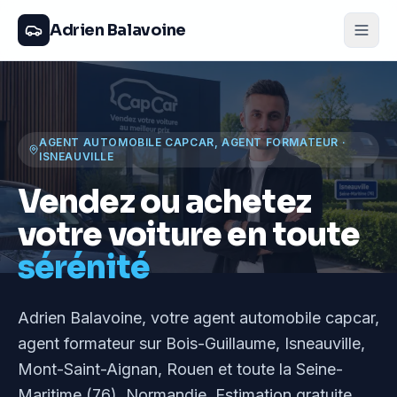
Adrien Balavoine
AGENT AUTOMOBILE CAPCAR, AGENT FORMATEUR
·
ISNEAUVILLE
Vendez ou achetez
votre voiture en toute
sérénité
Adrien Balavoine
, votre agent automobile capcar,
agent formateur
sur Bois-Guillaume, Isneauville,
Mont-Saint-Aignan, Rouen et toute la Seine-
Maritime (76), Normandie
. Estimation gratuite,