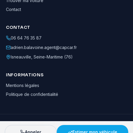
Trouver ma voiture
Contact
CONTACT
06 64 76 35 87
adrien.balavoine.agent@capcar.fr
Isneauville
,
Seine-Maritime (76)
INFORMATIONS
Mentions légales
Politique de confidentialité
Adrien Balavoine
—
Agent automobile CapCar, Agent formateur
· ©
2026
· Tous droits réservés
Appeler
Estimer mon véhicule