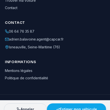
Trouver ma voiture
Contact
CONTACT
06 64 76 35 87
adrien.balavoine.agent@capcar.fr
Isneauville
,
Seine-Maritime (76)
INFORMATIONS
Mentions légales
Politique de confidentialité
Adrien Balavoine
—
Agent automobile CapCar, Agent formateur
· ©
2026
· Tous droits réservés
Appeler
Estimer mon véhicule