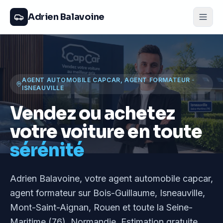
Adrien Balavoine
AGENT AUTOMOBILE CAPCAR, AGENT FORMATEUR
·
ISNEAUVILLE
Vendez ou achetez
votre voiture en toute
sérénité
Adrien Balavoine
, votre agent automobile capcar,
agent formateur
sur Bois-Guillaume, Isneauville,
Mont-Saint-Aignan, Rouen et toute la Seine-
Maritime (76), Normandie
. Estimation gratuite,