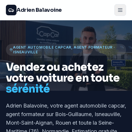
Adrien Balavoine
AGENT AUTOMOBILE CAPCAR, AGENT FORMATEUR
·
ISNEAUVILLE
Vendez ou achetez
votre voiture en toute
sérénité
Adrien Balavoine
, votre agent automobile capcar,
agent formateur
sur Bois-Guillaume, Isneauville,
Mont-Saint-Aignan, Rouen et toute la Seine-
Maritime (76), Normandie
. Estimation gratuite,