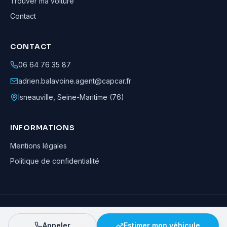
Trouver ma voiture
Contact
CONTACT
06 64 76 35 87
adrien.balavoine.agent@capcar.fr
Isneauville
,
Seine-Maritime (76)
INFORMATIONS
Mentions légales
Politique de confidentialité
Adrien Balavoine
—
Agent automobile CapCar, Agent formateur
· ©
2026
· Tous droits réservés
Appeler
Estimer mon véhicule