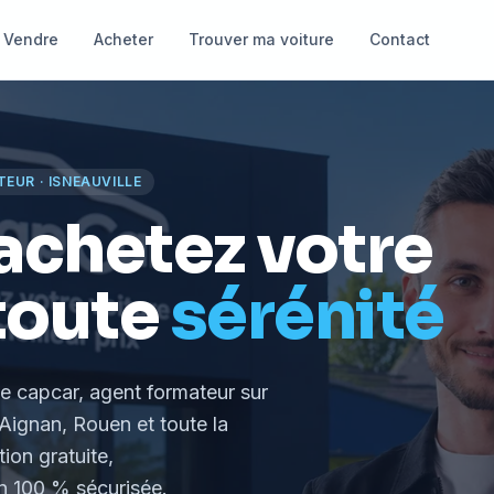
Vendre
Acheter
Trouver ma voiture
Contact
TEUR
·
ISNEAUVILLE
achetez votre
toute
sérénité
le capcar, agent formateur
sur
Aignan, Rouen et toute la
tion gratuite,
 100 % sécurisée.