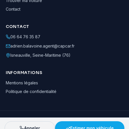
Trouver ma voiture
Contact
CONTACT
06 64 76 35 87
adrien.balavoine.agent@capcar.fr
Isneauville
,
Seine-Maritime (76)
INFORMATIONS
Mentions légales
Politique de confidentialité
Adrien Balavoine
—
Agent automobile CapCar, Agent formateur
· ©
2026
· Tous droits réservés
Appeler
Estimer mon véhicule