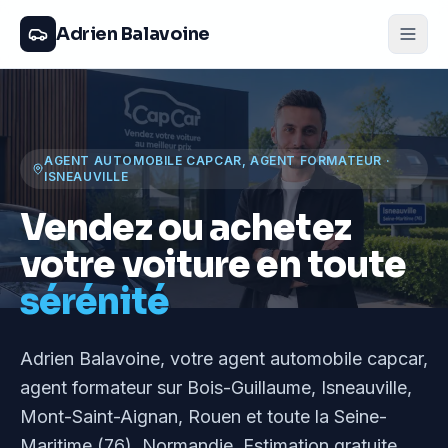
Adrien Balavoine
AGENT AUTOMOBILE CAPCAR, AGENT FORMATEUR
·
ISNEAUVILLE
Vendez ou achetez
votre voiture en toute
sérénité
Adrien Balavoine
, votre agent automobile capcar,
agent formateur
sur Bois-Guillaume, Isneauville,
Mont-Saint-Aignan, Rouen et toute la Seine-
Maritime (76), Normandie
. Estimation gratuite,