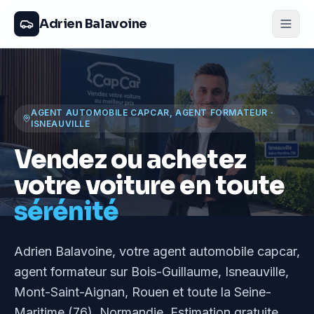
Adrien Balavoine
AGENT AUTOMOBILE CAPCAR, AGENT FORMATEUR
·
ISNEAUVILLE
Vendez ou achetez
votre voiture en toute
sérénité
Adrien Balavoine
, votre agent automobile capcar,
agent formateur
sur Bois-Guillaume, Isneauville,
Mont-Saint-Aignan, Rouen et toute la Seine-
Maritime (76), Normandie
. Estimation gratuite,