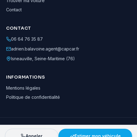
Trouver ma voiture
Contact
CONTACT
06 64 76 35 87
adrien.balavoine.agent@capcar.fr
Isneauville
,
Seine-Maritime (76)
INFORMATIONS
Mentions légales
Politique de confidentialité
Adrien Balavoine
—
Agent automobile CapCar, Agent formateur
· ©
2026
· Tous droits réservés
Appeler
Estimer mon véhicule