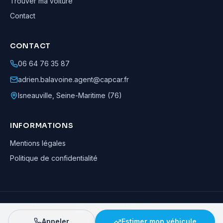
Trouver ma voiture
Contact
CONTACT
06 64 76 35 87
adrien.balavoine.agent@capcar.fr
Isneauville
,
Seine-Maritime (76)
INFORMATIONS
Mentions légales
Politique de confidentialité
Adrien Balavoine
—
Agent automobile CapCar, Agent formateur
· ©
2026
· Tous droits réservés
Appeler
Estimer mon véhicule