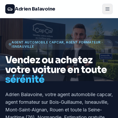
Adrien Balavoine
AGENT AUTOMOBILE CAPCAR, AGENT FORMATEUR
·
ISNEAUVILLE
Vendez ou achetez
votre voiture en toute
sérénité
Adrien Balavoine
, votre agent automobile capcar,
agent formateur
sur Bois-Guillaume, Isneauville,
Mont-Saint-Aignan, Rouen et toute la Seine-
Maritime (76), Normandie
. Estimation gratuite,