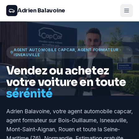
Adrien Balavoine
AGENT AUTOMOBILE CAPCAR, AGENT FORMATEUR
·
ISNEAUVILLE
Vendez ou achetez
votre voiture en toute
sérénité
Adrien Balavoine
, votre agent automobile capcar,
agent formateur
sur Bois-Guillaume, Isneauville,
Mont-Saint-Aignan, Rouen et toute la Seine-
Maritime (76), Normandie
. Estimation gratuite,