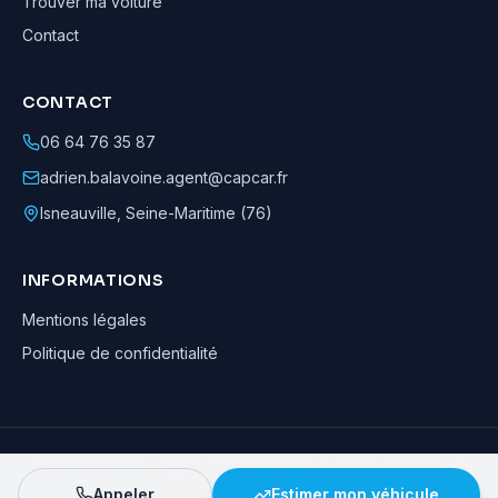
Trouver ma voiture
Contact
CONTACT
06 64 76 35 87
adrien.balavoine.agent@capcar.fr
Isneauville
,
Seine-Maritime (76)
INFORMATIONS
Mentions légales
Politique de confidentialité
Adrien Balavoine
—
Agent automobile CapCar, Agent formateur
· ©
2026
· Tous droits réservés
Appeler
Estimer mon véhicule