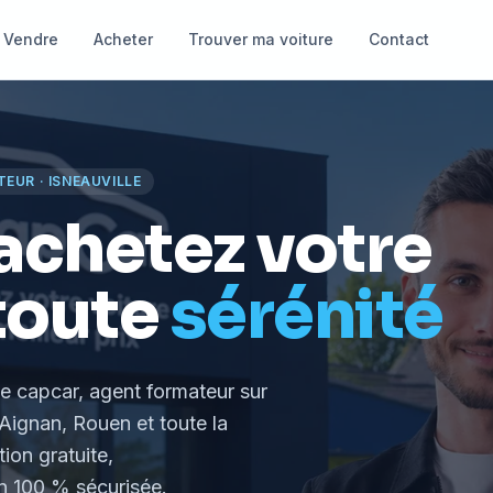
Vendre
Acheter
Trouver ma voiture
Contact
TEUR
·
ISNEAUVILLE
achetez votre
toute
sérénité
le capcar, agent formateur
sur
Aignan, Rouen et toute la
tion gratuite,
 100 % sécurisée.