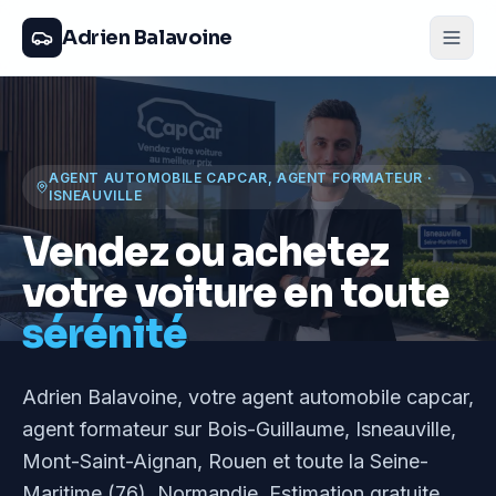
Adrien Balavoine
AGENT AUTOMOBILE CAPCAR, AGENT FORMATEUR
·
ISNEAUVILLE
Vendez ou achetez
votre voiture en toute
sérénité
Adrien Balavoine
, votre agent automobile capcar,
agent formateur
sur Bois-Guillaume, Isneauville,
Mont-Saint-Aignan, Rouen et toute la Seine-
Maritime (76), Normandie
. Estimation gratuite,