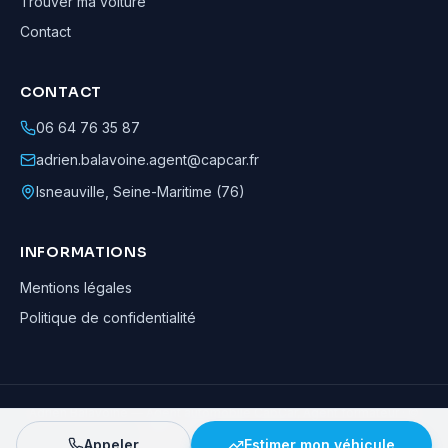
Trouver ma voiture
Contact
CONTACT
06 64 76 35 87
adrien.balavoine.agent@capcar.fr
Isneauville
,
Seine-Maritime (76)
INFORMATIONS
Mentions légales
Politique de confidentialité
Adrien Balavoine
—
Agent automobile CapCar, Agent formateur
· ©
2026
· Tous droits réservés
Appeler
Estimer mon véhicule