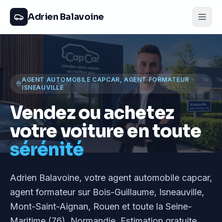
Adrien Balavoine
AGENT AUTOMOBILE CAPCAR, AGENT FORMATEUR
·
ISNEAUVILLE
Vendez ou achetez
votre voiture en toute
sérénité
Adrien Balavoine
, votre agent automobile capcar,
agent formateur
sur Bois-Guillaume, Isneauville,
Mont-Saint-Aignan, Rouen et toute la Seine-
Maritime (76), Normandie
. Estimation gratuite,