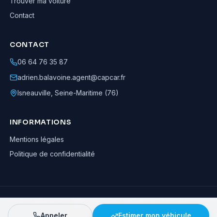
Trouver ma voiture
Contact
CONTACT
06 64 76 35 87
adrien.balavoine.agent@capcar.fr
Isneauville
,
Seine-Maritime (76)
INFORMATIONS
Mentions légales
Politique de confidentialité
Adrien Balavoine
—
Agent automobile CapCar, Agent formateur
· ©
2026
· Tous droits réservés
Appeler
Estimer mon véhicule