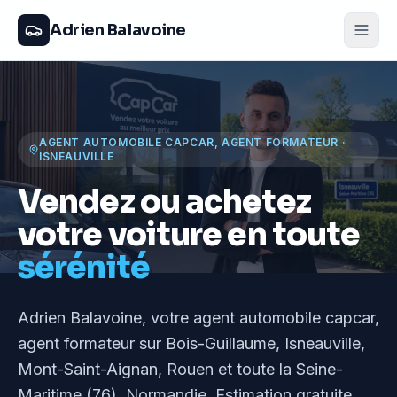
Adrien Balavoine
AGENT AUTOMOBILE CAPCAR, AGENT FORMATEUR
·
ISNEAUVILLE
Vendez ou achetez
votre voiture en toute
sérénité
Adrien Balavoine
, votre agent automobile capcar,
agent formateur
sur Bois-Guillaume, Isneauville,
Mont-Saint-Aignan, Rouen et toute la Seine-
Maritime (76), Normandie
. Estimation gratuite,