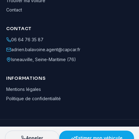
Trouver ma voiture
Contact
CONTACT
06 64 76 35 87
adrien.balavoine.agent@capcar.fr
Isneauville
,
Seine-Maritime (76)
INFORMATIONS
Mentions légales
Politique de confidentialité
Adrien Balavoine
—
Agent automobile CapCar, Agent formateur
· ©
2026
· Tous droits réservés
Appeler
Estimer mon véhicule