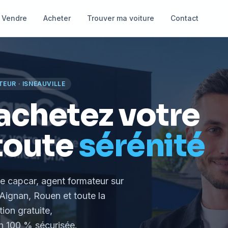
Vendre
Acheter
Trouver ma voiture
Contact
TEUR
·
ISNEAUVILLE
achetez votre
toute
sérénité
le capcar, agent formateur
sur
Aignan, Rouen et toute la
tion gratuite,
 100 % sécurisée.