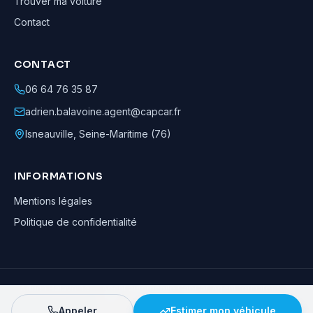
Trouver ma voiture
Contact
CONTACT
06 64 76 35 87
adrien.balavoine.agent@capcar.fr
Isneauville
,
Seine-Maritime (76)
INFORMATIONS
Mentions légales
Politique de confidentialité
Adrien Balavoine
—
Agent automobile CapCar, Agent formateur
· ©
2026
· Tous droits réservés
Appeler
Estimer mon véhicule