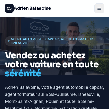
Adrien Balavoine
AGENT AUTOMOBILE CAPCAR, AGENT FORMATEUR
·
ISNEAUVILLE
Vendez ou achetez
votre voiture en toute
sérénité
Adrien Balavoine
, votre agent automobile capcar,
agent formateur
sur Bois-Guillaume, Isneauville,
Mont-Saint-Aignan, Rouen et toute la Seine-
Maritime (76), Normandie
. Estimation gratuite,