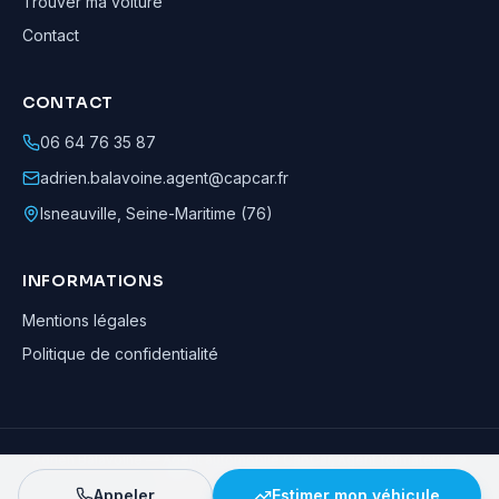
Trouver ma voiture
Contact
CONTACT
06 64 76 35 87
adrien.balavoine.agent@capcar.fr
Isneauville
,
Seine-Maritime (76)
INFORMATIONS
Mentions légales
Politique de confidentialité
Adrien Balavoine
—
Agent automobile CapCar, Agent formateur
· ©
2026
· Tous droits réservés
Appeler
Estimer mon véhicule