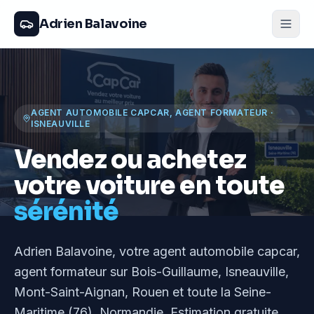
Adrien Balavoine
AGENT AUTOMOBILE CAPCAR, AGENT FORMATEUR
·
ISNEAUVILLE
Vendez ou achetez
votre voiture en toute
sérénité
Adrien Balavoine
, votre agent automobile capcar,
agent formateur
sur Bois-Guillaume, Isneauville,
Mont-Saint-Aignan, Rouen et toute la Seine-
Maritime (76), Normandie
. Estimation gratuite,