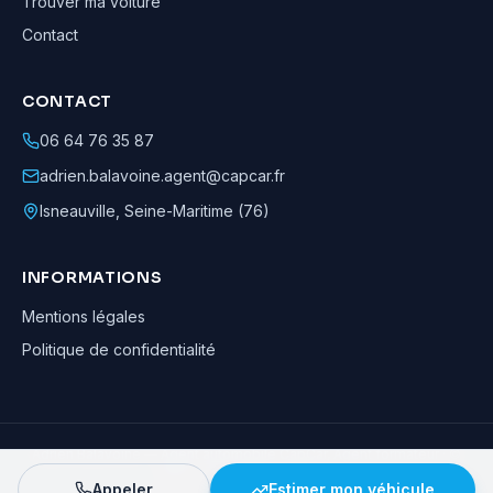
Trouver ma voiture
Contact
CONTACT
06 64 76 35 87
adrien.balavoine.agent@capcar.fr
Isneauville
,
Seine-Maritime (76)
INFORMATIONS
Mentions légales
Politique de confidentialité
Adrien Balavoine
—
Agent automobile CapCar, Agent formateur
· ©
2026
· Tous droits réservés
Appeler
Estimer mon véhicule