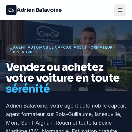
Adrien Balavoine
AGENT AUTOMOBILE CAPCAR, AGENT FORMATEUR
·
ISNEAUVILLE
Vendez ou achetez
votre voiture en toute
sérénité
Adrien Balavoine
, votre agent automobile capcar,
agent formateur
sur Bois-Guillaume, Isneauville,
Mont-Saint-Aignan, Rouen et toute la Seine-
Maritime (76), Normandie
. Estimation gratuite,